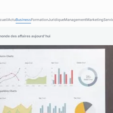
cueil
Actu
Business
Formation
Juridique
Management
Marketing
Servi
onde des affaires aujourd'hui