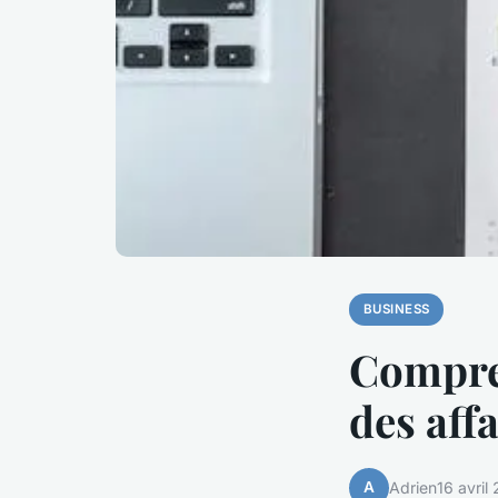
BUSINESS
Compre
des aff
A
Adrien
16 avril