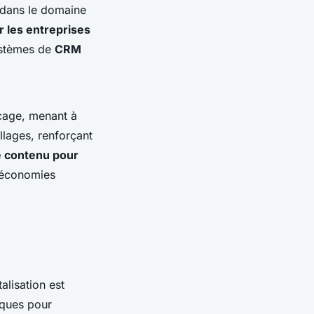
 dans le domaine
r les entreprises
systèmes de
CRM
ocage, menant à
llages, renforçant
e contenu pour
s économies
talisation est
iques pour