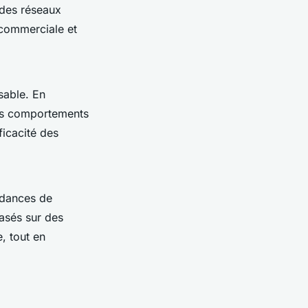
des réseaux
 commerciale et
sable. En
les comportements
ficacité des
ndances de
asés sur des
, tout en