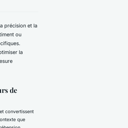
 précision et la
âtiment ou
cifiques.
timiser la
mesure
urs de
et convertissent
contexte que
préhension