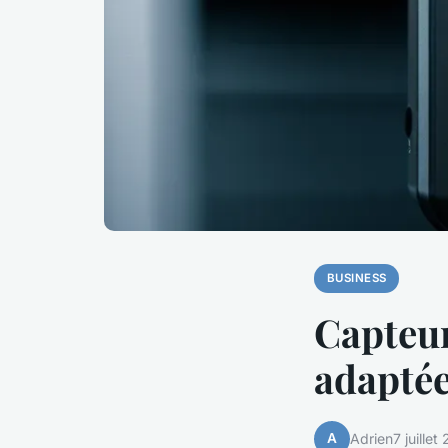
BUSINESS
Capteur
adaptée
A
Adrien
7 juillet