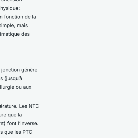
hysique :
n fonction de la
simple, mais
limatique des
e jonction génère
s (jusqu’à
llurgie ou aux
pérature. Les NTC
ure que la
) font l’inverse.
rs que les PTC