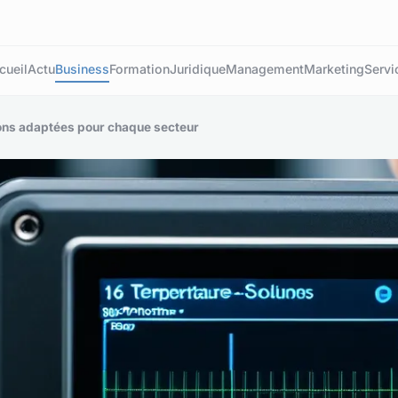
cueil
Actu
Business
Formation
Juridique
Management
Marketing
Servi
ions adaptées pour chaque secteur