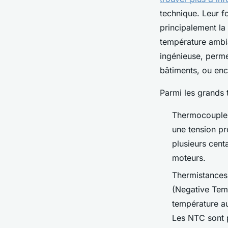
technique. Leur f
principalement la 
température ambia
ingénieuse, perme
bâtiments, ou enco
Parmi les grands 
Thermocouples 
une tension pr
plusieurs cent
moteurs.
Thermistances 
(Negative Temp
température au
Les NTC sont p