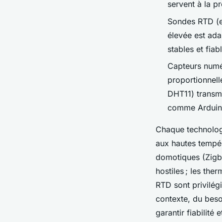
servent à la pr
Sondes RTD (ex
élevée est ada
stables et fiab
Capteurs numér
proportionnell
DHT11) transme
comme Arduin
Chaque technologi
aux hautes tempér
domotiques (Zigb
hostiles ; les the
RTD sont privilég
contexte, du beso
garantir fiabilité e