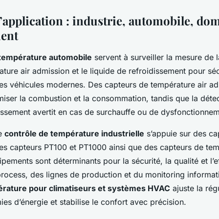
application : industrie, automobile, do
ent
 température automobile
servent à surveiller la mesure de 
ture air admission et le liquide de refroidissement pour séc
es véhicules modernes. Des capteurs de température air a
miser la combustion et la consommation, tandis que la déte
dissement avertit en cas de surchauffe ou de dysfonctionne
le
contrôle de température industrielle
s’appuie sur des ca
s capteurs PT100 et PT1000 ainsi que des capteurs de temp
ments sont déterminants pour la sécurité, la qualité et l’ef
rocess, des lignes de production et du monitoring informa
érature pour climatiseurs et systèmes HVAC
ajuste la rég
es d’énergie et stabilise le confort avec précision.