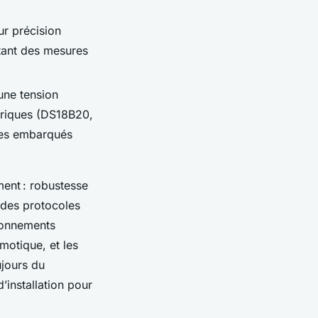
ur précision
itant des mesures
une tension
ériques (DS18B20,
èmes embarqués
ment : robustesse
 des protocoles
ronnements
omotique, et les
ujours du
installation pour