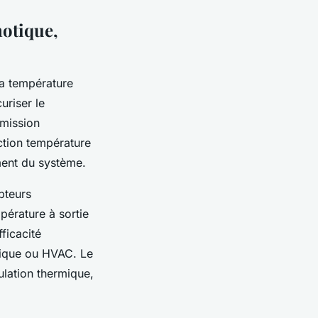
motique,
la température
uriser le
dmission
ction température
ment du système.
pteurs
érature à sortie
ficacité
tique ou HVAC. Le
ulation thermique,