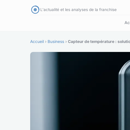
L'actualité et les analyses de la franchise
Ac
Accueil
›
Business
›
Capteur de température : solut