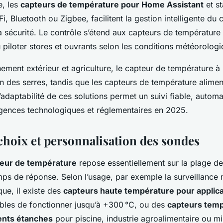
e, les
capteurs de température pour Home Assistant
et st
, Bluetooth ou Zigbee, facilitent la gestion intelligente du 
la sécurité. Le contrôle s’étend aux capteurs de température
u piloter stores et ouvrants selon les conditions météorolog
nement extérieur et agriculture, le capteur de température à
on des serres, tandis que les capteurs de température aliment
’adaptabilité de ces solutions permet un suivi fiable, autom
gences technologiques et réglementaires en 2025.
choix et personnalisation des sondes
teur de température
repose essentiellement sur la plage de
emps de réponse. Selon l’usage, par exemple la surveillance 
que, il existe des
capteurs haute température pour applica
les de fonctionner jusqu’à +300 °C, ou des
capteurs temp
nts étanches
pour piscine, industrie agroalimentaire ou mi