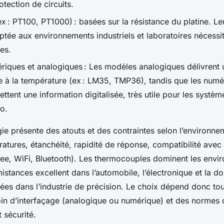
otection de circuits.
 : PT100, PT1000) : basées sur la résistance du platine. Le
ptée aux environnements industriels et laboratoires nécess
les.
iques et analogiques : Les modèles analogiques délivrent 
e à la température (ex : LM35, TMP36), tandis que les num
ttent une information digitalisée, très utile pour les syst
o.
e présente des atouts et des contraintes selon l’environne
atures, étanchéité, rapidité de réponse, compatibilité avec
ee, WiFi, Bluetooth). Les thermocouples dominent les envi
rmistances excellent dans l’automobile, l’électronique et la d
iées dans l’industrie de précision. Le choix dépend donc to
in d’interfaçage (analogique ou numérique) et des normes d’
t sécurité.