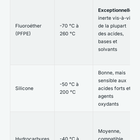
Exceptionnelle
,
inerte vis-à-vis
Fluoroéther
-70 °C à
de la plupart
(PFPE)
260 °C
des acides,
bases et
solvants
Bonne, mais
sensible aux
-50 °C à
Silicone
acides forts et
200 °C
agents
oxydants
Moyenne,
Hydrocarbures
-40 °C à
compatible