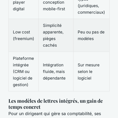
player
conception
(juridiques,
€
digital
mobile-first
commerciaux)
Simplicité
Gr
Low cost
apparente,
Peu ou pas de
a
(freemium)
pièges
modèles
ta
cachés
€
Plateforme
Fo
intégrée
Intégration
Sur mesure
an
(CRM ou
fluide, mais
selon le
c
logiciel de
dépendante
logiciel
l
gestion)
Les modèles de lettres intégrés, un gain de
temps concret
Pour un dirigeant qui gère sa comptabilité, ses