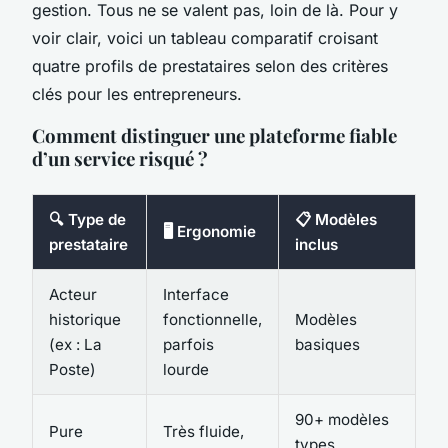
gestion. Tous ne se valent pas, loin de là. Pour y
voir clair, voici un tableau comparatif croisant
quatre profils de prestataires selon des critères
clés pour les entrepreneurs.
Comment distinguer une plateforme fiable
d’un service risqué ?
🔍 Type de
📋 Modèles
💶
🖥️ Ergonomie
prestataire
inclus
m
Acteur
Interface
historique
fonctionnelle,
Modèles
E
(ex : La
parfois
basiques
15
Poste)
lourde
90+ modèles
Pure
Très fluide,
types
E