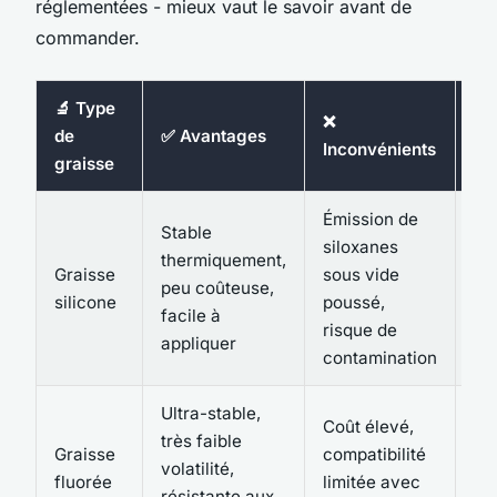
réglementées - mieux vaut le savoir avant de
commander.
🔬 Type
❌
de
✅ Avantages
🔧
Inconvénients
graisse
Émission de
Stable
siloxanes
thermiquement,
La
Graisse
sous vide
peu coûteuse,
vi
silicone
poussé,
facile à
joi
risque de
appliquer
contamination
Ultra-stable,
Coût élevé,
Ult
très faible
Graisse
compatibilité
éq
volatilité,
fluorée
limitée avec
cri
résistante aux