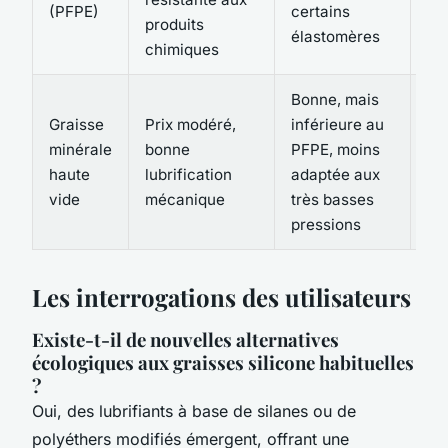
(PFPE)
certains
en
produits
élastomères
ag
chimiques
Bonne, mais
Vi
Graisse
Prix modéré,
inférieure au
se
minérale
bonne
PFPE, moins
éq
haute
lubrification
adaptée aux
ind
vide
mécanique
très basses
st
pressions
Les interrogations des utilisateurs
Existe-t-il de nouvelles alternatives
écologiques aux graisses silicone habituelles
?
Oui, des lubrifiants à base de silanes ou de
polyéthers modifiés émergent, offrant une