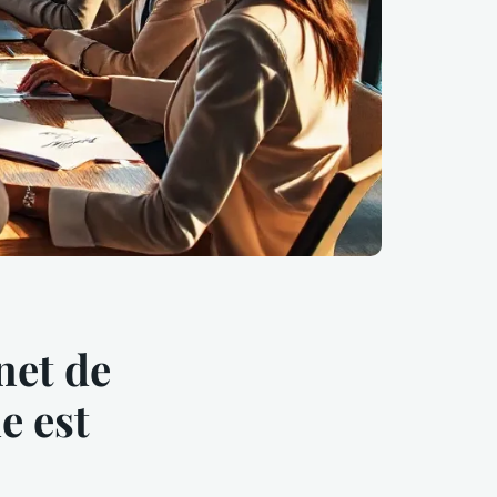
net de
e est