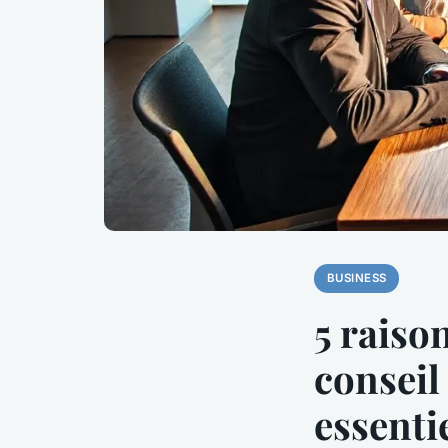
BUSINESS
5 raiso
conseil
essenti