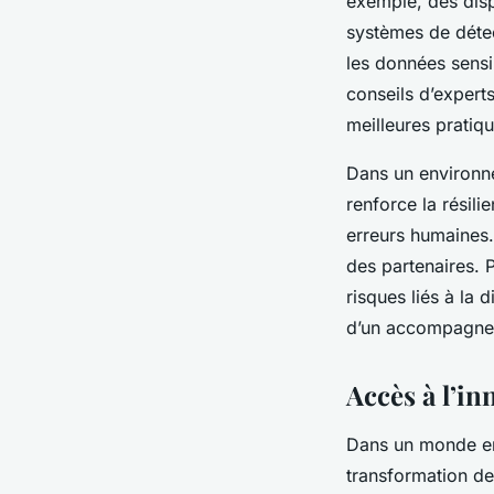
exemple, des disp
systèmes de détec
les données sensi
conseils d’expert
meilleures pratiq
Dans un environne
renforce la résil
erreurs humaines.
des partenaires. P
risques liés à la d
d’un accompagnem
Accès à l’i
Dans un monde en c
transformation de