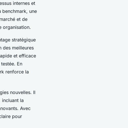
essus internes et
 du benchmark, une
 marché et de
e organisation.
ntage stratégique
on des meilleures
apide et efficace
 testée. En
rk renforce la
gies nouvelles. Il
incluant la
nnovants. Avec
claire pour