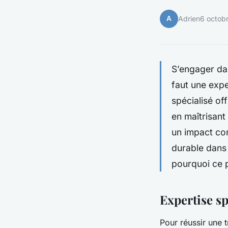
A
Adrien
6 octob
S’engager dan
faut une expe
spécialisé of
en maîtrisant 
un impact con
durable dans
pourquoi ce p
Expertise sp
Pour réussir une t