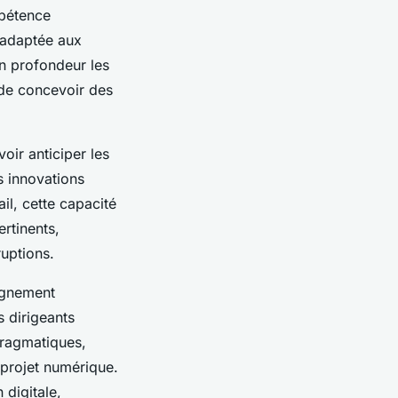
mpétence
 adaptée aux
n profondeur les
n de concevoir des
oir anticiper les
s innovations
l, cette capacité
ertinents,
ruptions.
agnement
s dirigeants
pragmatiques,
 projet numérique.
 digitale,