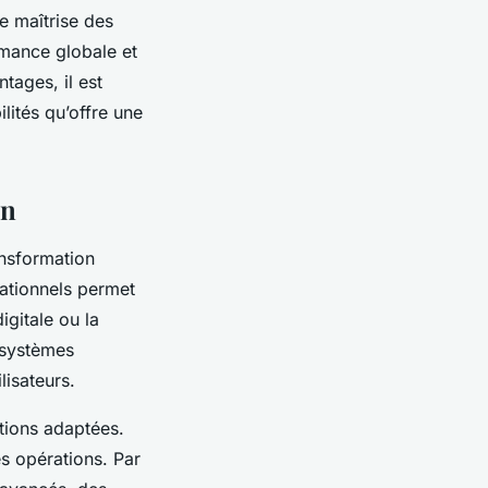
e maîtrise des
rmance globale et
tages, il est
lités qu’offre une
on
ansformation
sationnels permet
igitale ou la
s systèmes
lisateurs.
utions adaptées.
des opérations. Par