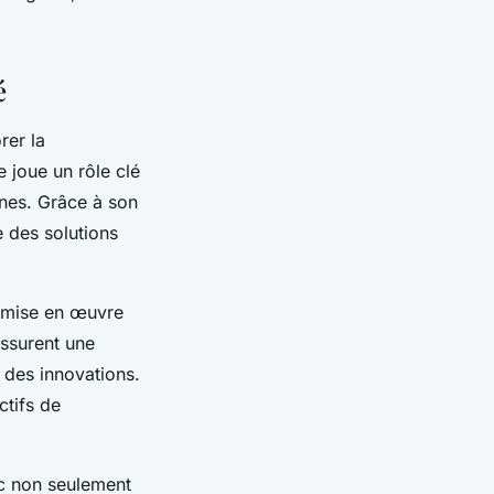
é
rer la
e joue un rôle clé
rnes. Grâce à son
re des solutions
e mise en œuvre
ssurent une
e des innovations.
ctifs de
nc non seulement