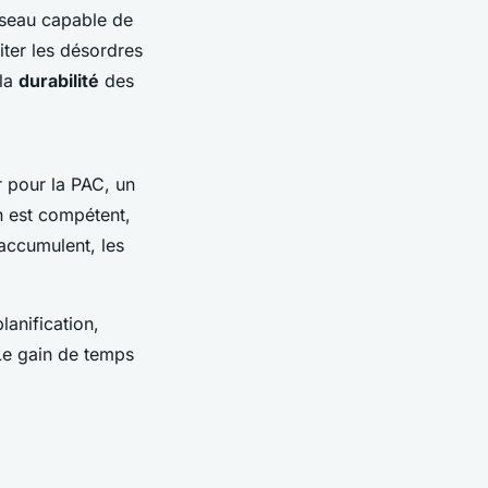
réseau capable de
iter les désordres
 la
durabilité
des
r pour la PAC, un
n est compétent,
’accumulent, les
lanification,
 Le gain de temps