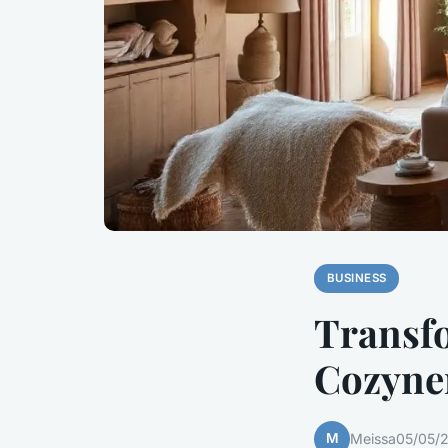
BUSINESS
Transfo
Cozyner
M
Meissa
05/05/