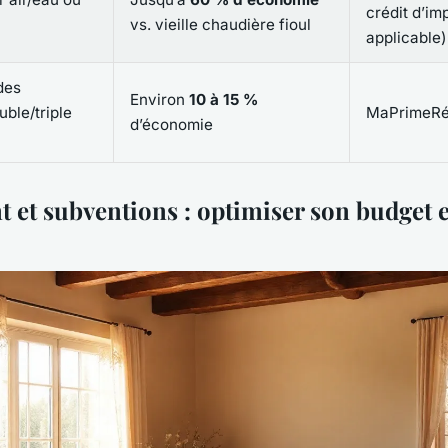
crédit d’imp
vs. vieille chaudière fioul
applicable)
des
Environ
10 à 15 %
ble/triple
MaPrimeRé
d’économie
 et subventions : optimiser son budget e