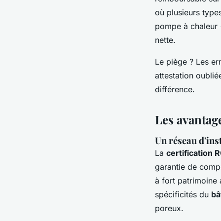
où plusieurs type
pompe à chaleur +
nette.
Le piège ? Les er
attestation oublié
différence.
Les avantag
Un réseau d'ins
La
certification 
garantie de compé
à fort patrimoine
spécificités du
bâ
poreux.