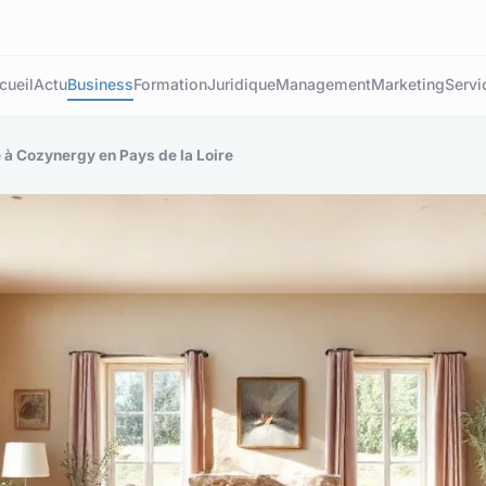
cueil
Actu
Business
Formation
Juridique
Management
Marketing
Servi
 à Cozynergy en Pays de la Loire