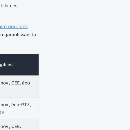
 bilan est
oire pour des
n garantissant la
igibles
ov’, CEE, éco-
nov’, éco-PTZ,
es
ov’, CEE,