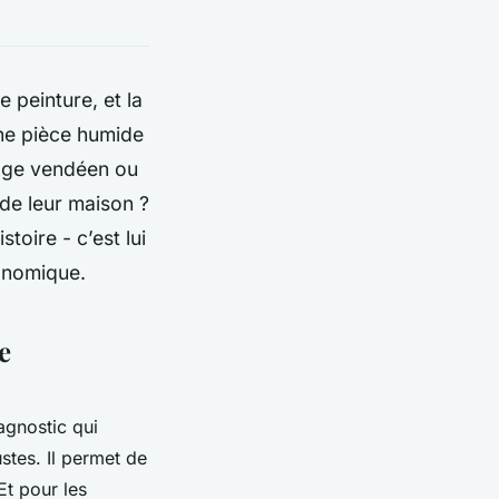
 peinture, et la
une pièce humide
cage vendéen ou
 de leur maison ?
toire - c’est lui
conomique.
e
iagnostic qui
stes. Il permet de
Et pour les