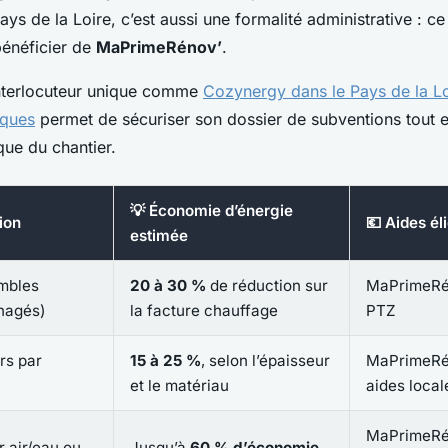
ays de la Loire, c’est aussi une formalité administrative : ce
bénéficier de
MaPrimeRénov’
.
interlocuteur unique comme
Cozynergy dans le Pays de la L
iques
permet de sécuriser son dossier de subventions tout e
ue du chantier.
💡 Économie d’énergie
tion
💶 Aides él
estimée
ombles
20 à 30 %
de réduction sur
MaPrimeRén
nagés)
la facture chauffage
PTZ
rs par
15 à 25 %
, selon l’épaisseur
MaPrimeRé
et le matériau
aides local
MaPrimeRén
 air/eau ou
Jusqu’à
60 % d’économie