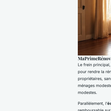
MaPrimeRénov’ 
Le frein principal
pour rendre la ré
propriétaires, sa
ménages modestes.
modestes.
Parallèlement, l’
é
remboursable sur 