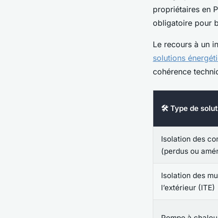
propriétaires en P
obligatoire pour 
Le recours à un 
solutions énergét
cohérence techniq
🛠️ Type de solu
Isolation des c
(perdus ou amé
Isolation des mu
l’extérieur (ITE)
Pompe à chaleur