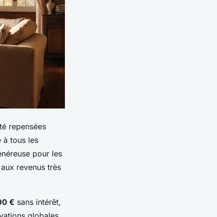
 été repensées
 à tous les
généreuse pour les
 aux revenus très
00 €
sans intérêt,
vations globales,